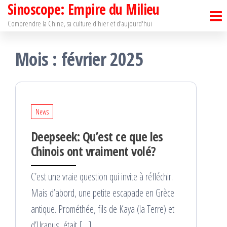
Sinoscope: Empire du Milieu
Passer
ce
Comprendre la Chine, sa culture d'hier et d'aujourd'hui
contenu
Mois :
février 2025
News
Deepseek: Qu’est ce que les
Chinois ont vraiment volé?
C’est une vraie question qui invite à réfléchir.
Mais d’abord, une petite escapade en Grèce
antique. Prométhée, fils de Kaya (la Terre) et
d’Uranus, était […]