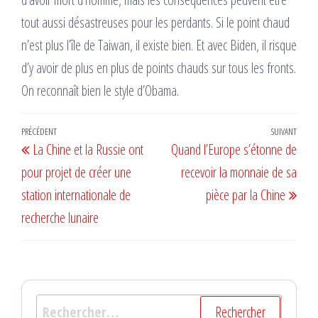
tout aussi désastreuses pour les perdants. Si le point chaud
n’est plus l’île de Taiwan, il existe bien. Et avec Biden, il risque
d’y avoir de plus en plus de points chauds sur tous les fronts.
On reconnaît bien le style d’Obama.
Navigation
Article
PRÉCÉDENT
SUIVANT
Artic
La Chine et la Russie ont
Quand l’Europe s’étonne de
de
précédent
suiv
pour projet de créer une
recevoir la monnaie de sa
l’article
station internationale de
pièce par la Chine
recherche lunaire
Rechercher :