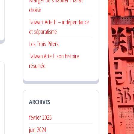
Manger ou s’habiller il fallait
choisir
Taïwan: Acte II – indépendance
et séparatisme
Les Trois Piliers
Taïwan Acte I: son histoire
résumée
ARCHIVES
février 2025
juin 2024