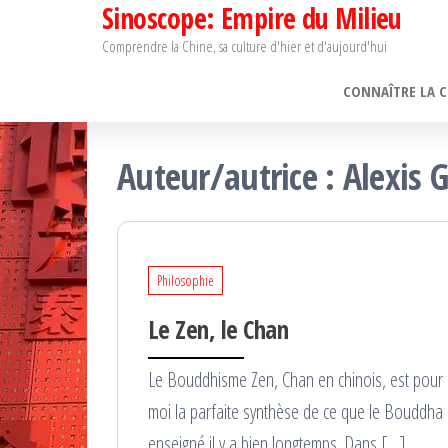
Sinoscope: Empire du Milieu
Passer
ce
Comprendre la Chine, sa culture d'hier et d'aujourd'hui
contenu
CONNAÎTRE LA C
Auteur/autrice :
Alexis 
Philosophie
Le Zen, le Chan
Le Bouddhisme Zen, Chan en chinois, est pour
moi la parfaite synthèse de ce que le Bouddha
enseigné il y a bien longtemps. Dans […]