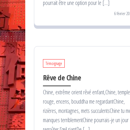
pourrait être une option pour le […]
6 février 2
Témoignage
Rêve de Chine
Chine, extrême orient rêvé enfant,Chine, temple
rouge, encens, bouddha me regardantChine,
rizières, montagnes, mets succulentsChine tu m
manques terriblementChine pourrais-je un jour
regoûter l’œil riantDe […]